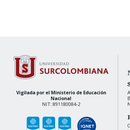
Vigilada por el Ministerio de Educación
A
Nacional
B
NIT: 891180084-2
N
C