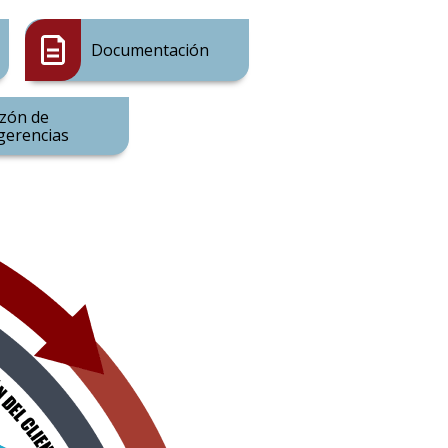
Documentación
zón de
gerencias