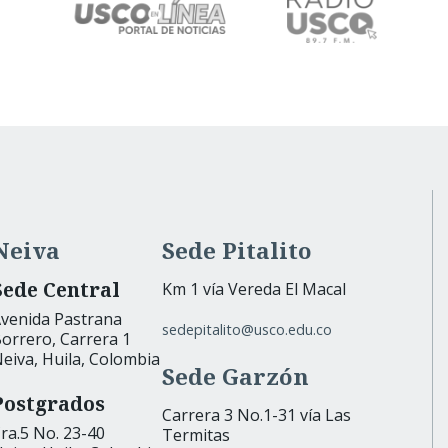
Neiva
Sede Pitalito
Sede Central
Km 1 vía Vereda El Macal
venida Pastrana
sedepitalito@usco.edu.co
orrero, Carrera 1
eiva, Huila, Colombia
Sede Garzón
Postgrados
Carrera 3 No.1-31 vía Las
ra.5 No. 23-40
Termitas