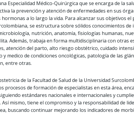
 una Especialidad Médico-Quirúrgica que se encarga de la sal
ctiva la prevención y atención de enfermedades en sus órga
hormonas a lo largo la vida. Para alcanzar sus objetivos el
urcolombiana, se estructura sobre sólidos conocimientos de 
microbiología, nutrición, anatomía, fisiologías humanas, nue
bilita. Además, trabaja en forma multidisciplinaria con otras
, atención del parto, alto riesgo obstétrico, cuidado intens
o y medico de condiciones oncológicas, patología de las gl
ón, entre otras.
tetricia de la Facultad de Salud de la Universidad Surcolomb
os procesos de formación de especialistas en esta área, enca
, siguiendo estándares nacionales e internacionales y cumpli
. Así mismo, tiene el compromiso y la responsabilidad de lide
rea, buscando continuar mejorando los indicadores de morbi-