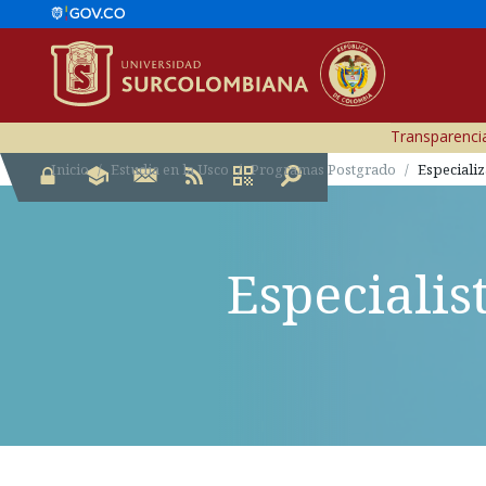
Transparencia
Inicio
Estudia en la Usco
Programas Postgrado
Especializ
Especialis