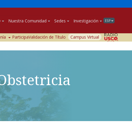
O
Nuestra Comunidad
Sedes
Investigación
ESP
anía
Participa
Validación de Título
Campus Virtual
Obstetricia