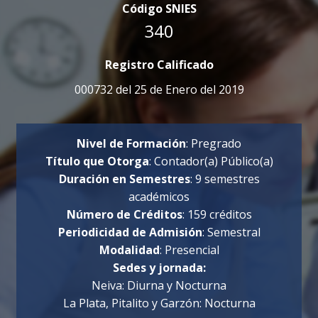
Código SNIES
340
Registro Calificado
000732 del 25 de Enero del 2019
Nivel de Formación
: Pregrado
Título que Otorga
: Contador(a) Público(a)
Duración en Semestres
: 9 semestres
académicos
Número de Créditos
: 159 créditos
Periodicidad de Admisión
: Semestral
Modalidad
: Presencial
Sedes y jornada:
Neiva: Diurna y Nocturna
La Plata, Pitalito y Garzón: Nocturna