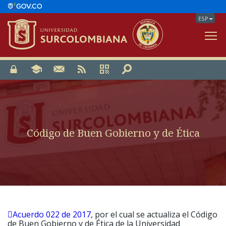
ESP
V
Código de Buen Gobierno y de Ética
Acuerdo 022 de 2017
, por el cual se actualiza el Código
de Buen Gobierno y de Ética de la Universidad