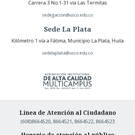
Carrera 3 No.1-31 vía Las Termitas
sedegarzon@usco.edu.co
Sede La Plata
Kilómetro 1 vía a Fátima, Municipio La Plata, Huila
sedelaplata@usco.edu.co
Línea de Atención al Ciudadano
(608)8664520
,
8664521
,
8664522
,
8664523
Horario de atención al público