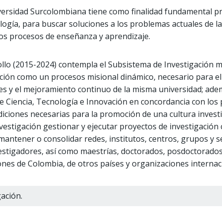
versidad Surcolombiana tiene como finalidad fundamental pro
ología, para buscar soluciones a los problemas actuales de la
los procesos de enseñanza y aprendizaje.
ollo (2015-2024) contempla el Subsistema de Investigación m
ión como un procesos misional dinámico, necesario para el d
es y el mejoramiento continuo de la misma universidad; ademá
 Ciencia, Tecnología e Innovación en concordancia con los 
ndiciones necesarias para la promoción de una cultura inves
investigación gestionar y ejecutar proyectos de investigació
mantener o consolidar redes, institutos, centros, grupos y s
estigadores, así como maestrías, doctorados, posdoctorado
iones de Colombia, de otros países y organizaciones internaci
ación.