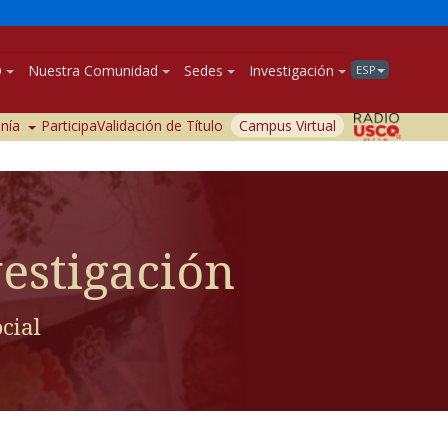
O
Nuestra Comunidad
Sedes
Investigación
ESP
anía
Participa
Validación de Título
Campus Virtual
estigación
cial