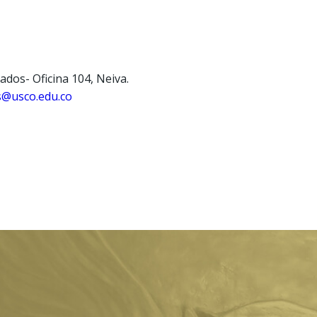
ados- Oficina 104, Neiva.
s@usco.edu.co