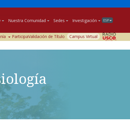
O
Nuestra Comunidad
Sedes
Investigación
ESP
anía
Participa
Validación de Título
Campus Virtual
iología