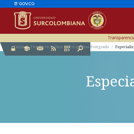
Transparencia
Inicio
Estudia en la Usco
Programas Postgrado
Especializ
Especi