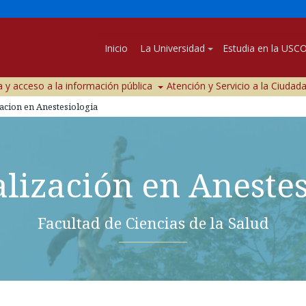
Inicio
La Universidad
Estudia en la USC
 y acceso a la información pública
Atención y Servicio a la Ciudad
acion en Anestesiologia
alización en Anestes
Facultad de Ciencias de la Salud