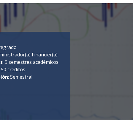
Pregrado
ministrador(a) Financier(a)
es
: 9 semestres académicos
 150 créditos
sión
: Semestral