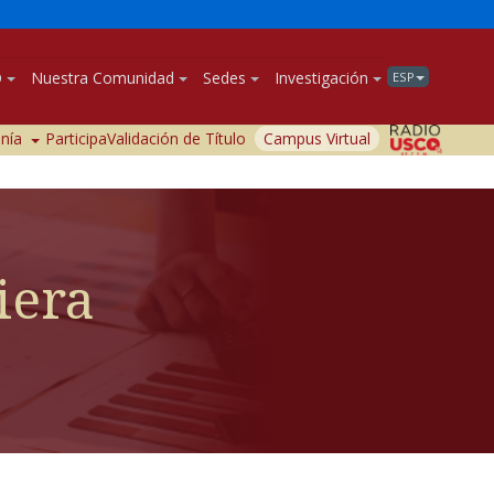
O
Nuestra Comunidad
Sedes
Investigación
ESP
anía
Participa
Validación de Título
Campus Virtual
iera