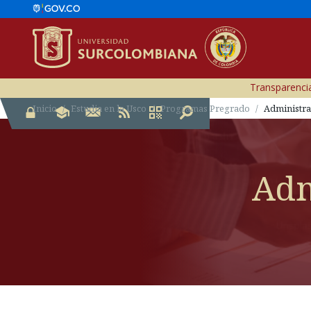
Transparencia
Inicio
Estudia en la Usco
Programas Pregrado
Administra
Adm