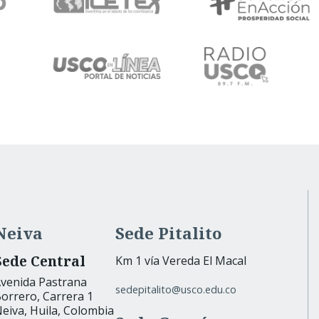
Neiva
Sede Pitalito
Sede Central
Km 1 vía Vereda El Macal
venida Pastrana
sedepitalito@usco.edu.co
orrero, Carrera 1
eiva, Huila, Colombia