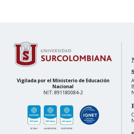
Vigilada por el Ministerio de Educación
A
Nacional
B
NIT: 891180084-2
N
C
N