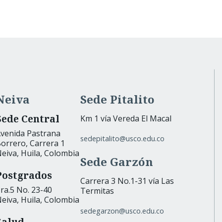
Neiva
Sede Pitalito
Sede Central
Km 1 vía Vereda El Macal
venida Pastrana
sedepitalito@usco.edu.co
orrero, Carrera 1
eiva, Huila, Colombia
Sede Garzón
Postgrados
Carrera 3 No.1-31 vía Las
ra.5 No. 23-40
Termitas
eiva, Huila, Colombia
sedegarzon@usco.edu.co
Salud