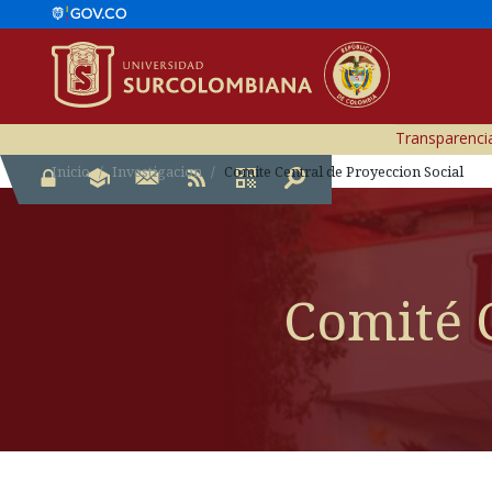
Transparencia
Inicio
Investigacion
Comite Central de Proyeccion Social
Comité C