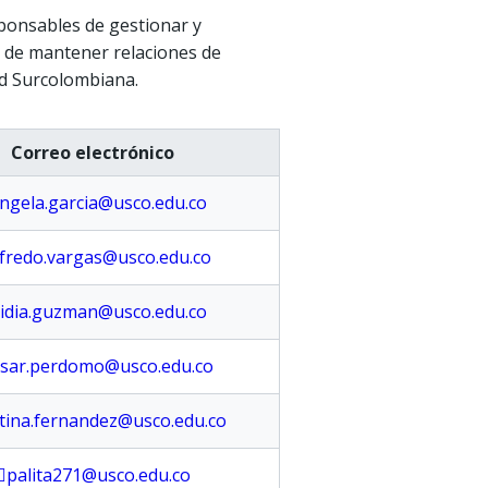
sponsables de gestionar y
y de mantener relaciones de
ad Surcolombiana.
Correo electrónico
ngela.garcia@usco.edu.co
lfredo.vargas@usco.edu.co
idia.guzman@usco.edu.co
esar.perdomo@usco.edu.co
stina.fernandez@usco.edu.co
palita271@usco.edu.co