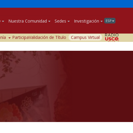
O
Nuestra Comunidad
Sedes
Investigación
ESP
anía
Participa
Validación de Título
Campus Virtual