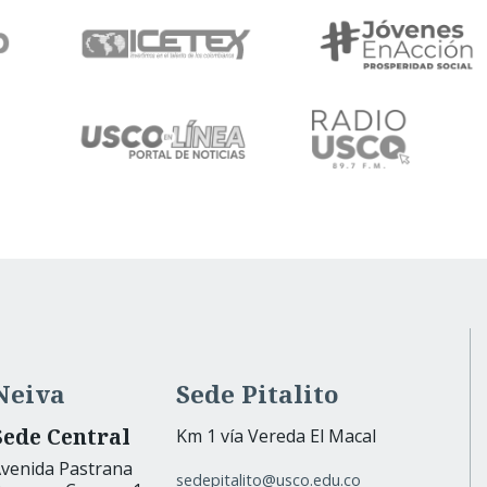
Neiva
Sede Pitalito
Sede Central
Km 1 vía Vereda El Macal
venida Pastrana
sedepitalito@usco.edu.co