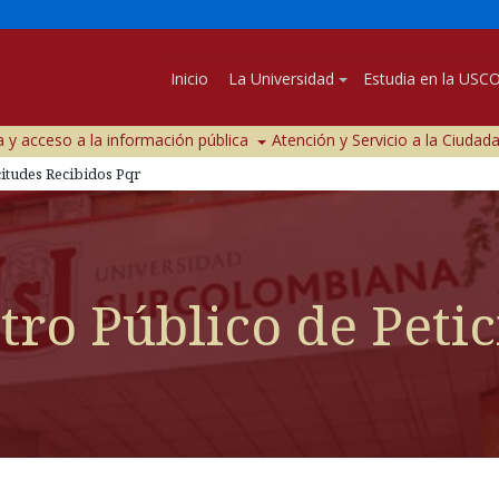
Inicio
La Universidad
Estudia en la USC
 y acceso a la información pública
Atención y Servicio a la Ciudad
citudes Recibidos Pqr
tro Público de Peti