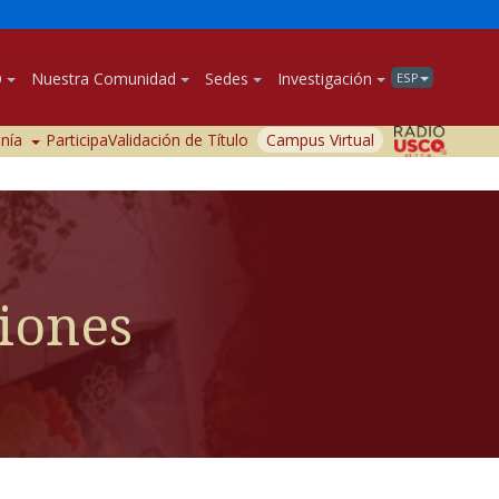
O
Nuestra Comunidad
Sedes
Investigación
ESP
anía
Participa
Validación de Título
Campus Virtual
ciones