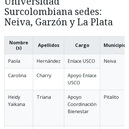
Universidad
Surcolombiana sedes:
Neiva, Garzón y La Plata
Nombre
Apellidos
Cargo
Municipio
(s)
Paola
Hernández
Enlace USCO
Neiva
Carolina
Charry
Apoyo Enlace
USCO
Heidy
Triana
Apoyo
Pitalito
Yaikana
Coordinación
Bienestar