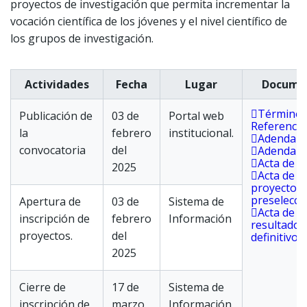
proyectos de investigación que permita incrementar la
vocación científica de los jóvenes y el nivel científico de
los grupos de investigación.
Actividades
Fecha
Lugar
Docume
Términos
Publicación de
03 de
Portal web
Referencia
la
febrero
institucional.
Adenda 0
convocatoria
del
Adenda 0
Acta de c
2025
Acta de
proyectos
preselecci
Apertura de
03 de
Sistema de
Acta de
inscripción de
febrero
Información
resultados
proyectos.
del
definitivos
.
2025
Cierre de
17 de
Sistema de
inscripción de
marzo
Información