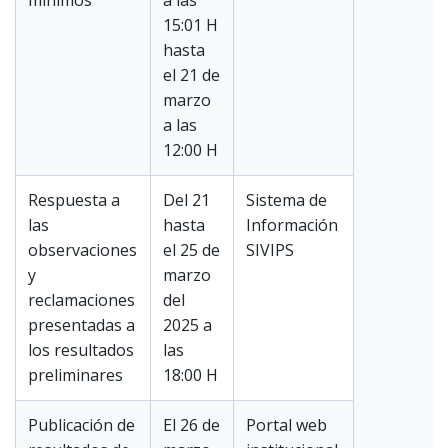
mínimos
a las
15:01 H
hasta
el 21 de
marzo
a las
12:00 H
Respuesta a
Del 21
Sistema de
las
hasta
Información
observaciones
el 25 de
SIVIPS
y
marzo
reclamaciones
del
presentadas a
2025 a
los resultados
las
preliminares
18:00 H
Publicación de
El 26 de
Portal web