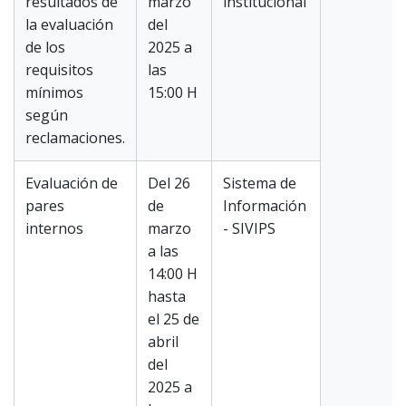
resultados de
marzo
institucional
la evaluación
del
de los
2025 a
requisitos
las
mínimos
15:00 H
según
reclamaciones.
Evaluación de
Del 26
Sistema de
pares
de
Información
internos
marzo
- SIVIPS
a las
14:00 H
hasta
el 25 de
abril
del
2025 a