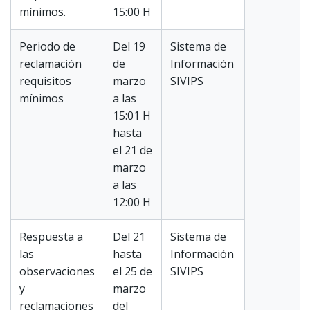
mínimos.
15:00 H
Periodo de
Del 19
Sistema de
reclamación
de
Información
requisitos
marzo
SIVIPS
mínimos
a las
15:01 H
hasta
el 21 de
marzo
a las
12:00 H
Respuesta a
Del 21
Sistema de
las
hasta
Información
observaciones
el 25 de
SIVIPS
y
marzo
reclamaciones
del