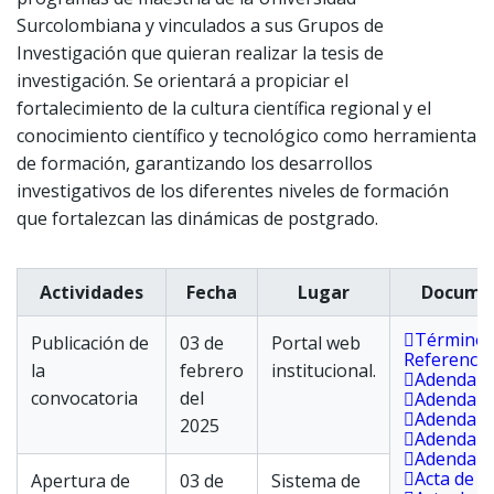
Surcolombiana y vinculados a sus Grupos de
Investigación que quieran realizar la tesis de
investigación. Se orientará a propiciar el
fortalecimiento de la cultura científica regional y el
conocimiento científico y tecnológico como herramienta
de formación, garantizando los desarrollos
investigativos de los diferentes niveles de formación
que fortalezcan las dinámicas de postgrado.
Actividades
Fecha
Lugar
Docume
Términos
Publicación de
03 de
Portal web
Referencia
la
febrero
institucional.
Adenda 0
convocatoria
del
Adenda 0
Adenda 0
2025
Adenda 0
Adenda 0
Acta de c
Apertura de
03 de
Sistema de