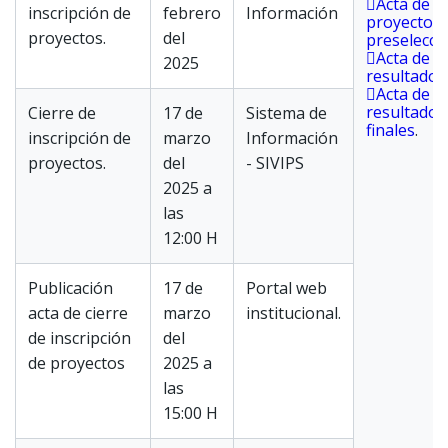
Acta de
inscripción de
febrero
Información
proyectos
proyectos.
del
preselecci
Acta de
2025
resultados
Acta de
resultados
Cierre de
17 de
Sistema de
finales
.
inscripción de
marzo
Información
proyectos.
del
- SIVIPS
2025 a
las
12:00 H
Publicación
17 de
Portal web
acta de cierre
marzo
institucional.
de inscripción
del
de proyectos
2025 a
las
15:00 H