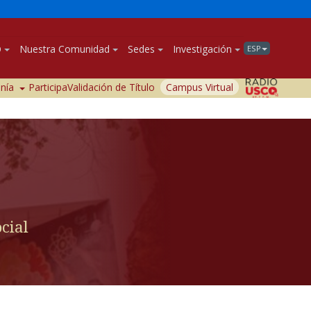
O
Nuestra Comunidad
Sedes
Investigación
ESP
anía
Participa
Validación de Título
Campus Virtual
cial