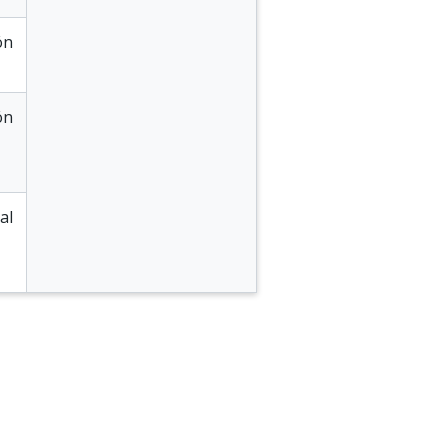
ón
ón
al