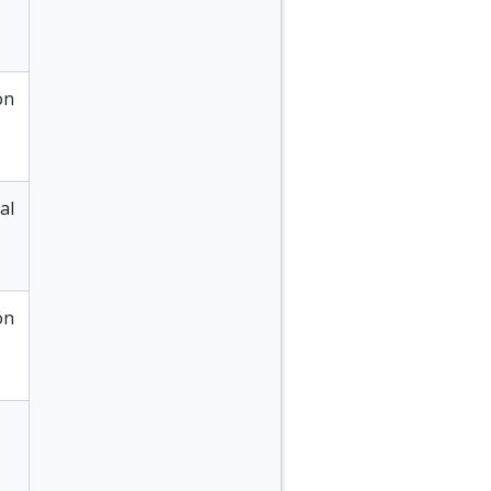
ón
al
ón