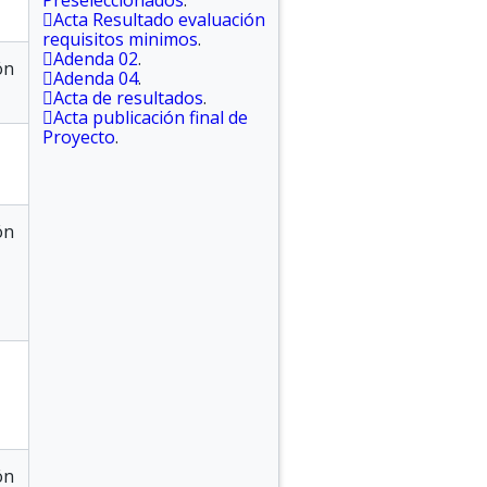
Preseleccionados
.
Acta Resultado evaluación
requisitos minimos
.
Adenda 02
.
ón
Adenda 04
.
Acta de resultados
.
Acta publicación final de
Proyecto
.
ón
ón