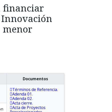
 financiar
e Innovación
e menor
Documentos
Términos de Referencia
.
Adenda 01
.
Adenda 02
.
Acta cierre
.
Acta de Proyectos
ón