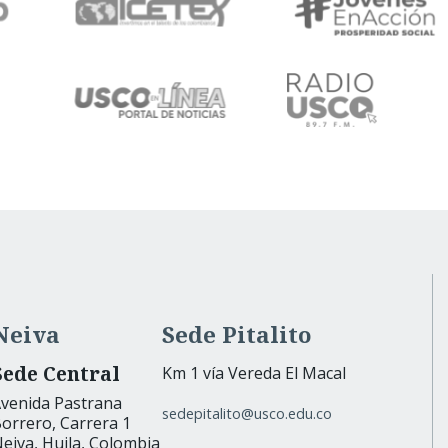
Neiva
Sede Pitalito
Sede Central
Km 1 vía Vereda El Macal
venida Pastrana
sedepitalito@usco.edu.co
orrero, Carrera 1
eiva, Huila, Colombia