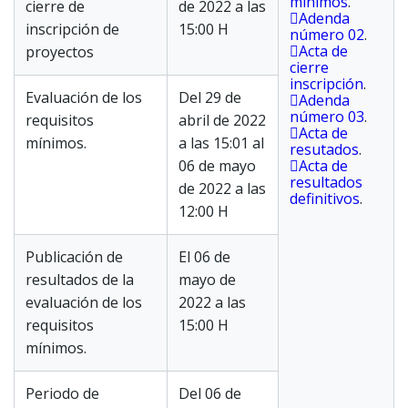
mínimos
.
cierre de
de 2022 a las
Adenda
inscripción de
15:00 H
número 02
.
Acta de
proyectos
cierre
inscripción
.
Evaluación de los
Del 29 de
Adenda
número 03
.
requisitos
abril de 2022
Acta de
mínimos.
a las 15:01 al
resutados
.
06 de mayo
Acta de
resultados
de 2022 a las
definitivos
.
12:00 H
Publicación de
El 06 de
resultados de la
mayo de
evaluación de los
2022 a las
requisitos
15:00 H
mínimos.
Periodo de
Del 06 de